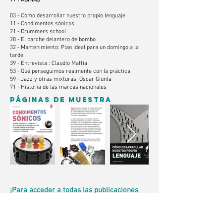
77 PÁGINAS
03 - Cómo desarrollar nuestro propio lenguaje
11 - Condimentos sónicos
21 - Drummers school
28 - El parche delantero de bombo
32 - Mantenimiento: Plan ideal para un domingo a la
tarde
39 - Entrevista : Claudio Maffia
53 - Qué perseguimos realmente con la práctica
59 - Jazz y otras mixturas: Oscar Giunta
71 - Historia de las marcas nacionales
PÁGINAS DE MUESTRA
¡Para acceder a todas las publicaciones
del sitio suscríbete por sólo Us$3,90 al mes!
El aporte de los lectores es nuestro único sustento y nos