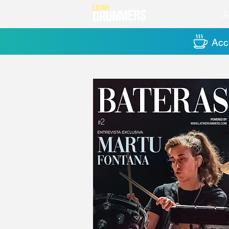
¿Q
Acce