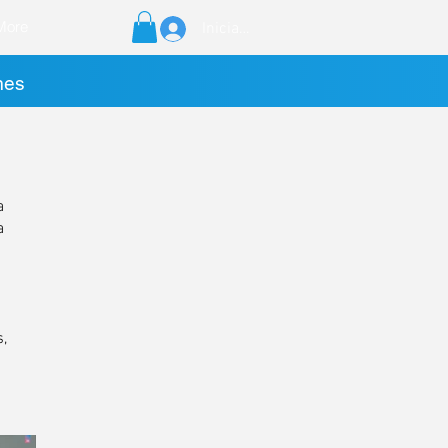
More
Iniciar sesión
mes
a
a
s,